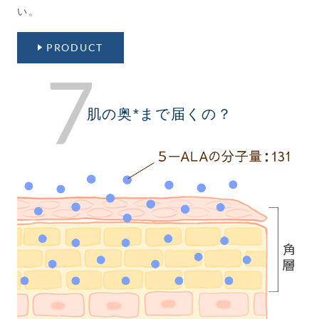
い。
PRODUCT
7
肌の奥*まで届くの？