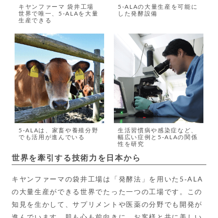
キヤンファーマ 袋井工場
5-ALAの大量生産を可能に
世界で唯一、5-ALAを大量
した発酵設備
生産できる
5-ALAは、家畜や養殖分野
生活習慣病や感染症など、
でも活用が進んでいる
幅広い症例と5-ALAの関係
性を研究
世界を牽引する技術力を日本から
キヤンファーマの袋井工場は「発酵法」を用いた5-ALA
の大量生産ができる世界でたった一つの工場です。この
知見を生かして、サプリメントや医薬の分野でも開発が
進んでいます。肌も心も前向きに、お客様と共に美しい