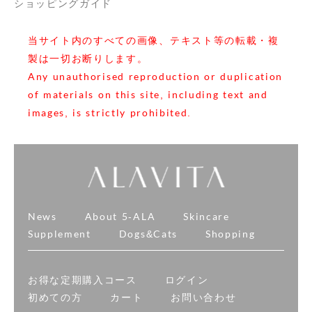
ショッピングガイド
当サイト内のすべての画像、テキスト等の転載・複
製は一切お断りします。
Any unauthorised reproduction or duplication
of materials on this site, including text and
images, is strictly prohibited.
News
About 5-ALA
Skincare
Supplement
Dogs&Cats
Shopping
お得な定期購入コース
ログイン
初めての方
カート
お問い合わせ