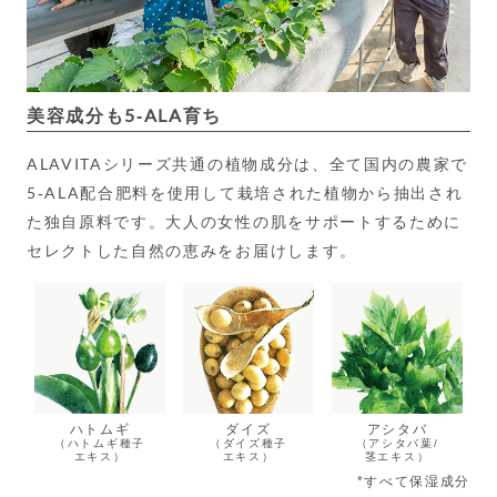
美容成分も5-ALA育ち
ALAVITAシリーズ共通の植物成分は、全て国内の農家で
5-ALA配合肥料を使用して栽培された植物から抽出され
た独自原料です。大人の女性の肌をサポートするために
セレクトした自然の恵みをお届けします。
ハトムギ
ダイズ
アシタバ
（ハトムギ種子
（ダイズ種子
（アシタバ葉/
エキス）
エキス）
茎エキス）
*すべて保湿成分