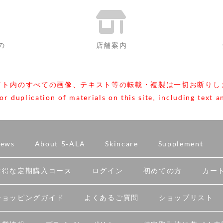
の
店舗案内
イト内のすべての画像、テキスト等の転載・複製は一切お断りし
 duplication of materials on this site, including text an
ews
About 5-ALA
Skincare
Supplement
お得な定期購入コース
ログイン
初めての方
カー
ショッピングガイド
よくあるご質問
ショップリスト