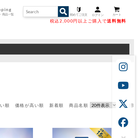
pping
・商品一覧
初めてご注文
カート
ログイン
ng Guide
 List
duct
&A
税込2,000円以上ご購入で
送料無料
ングガイド
るご質問
プリスト
商品
安い順
価格が高い順
新着順
商品名順