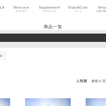
ALA
Skincare
Supplement
Dogs&Cats
Sho
て
スキンケア
サプリメント
ペット
お買い物
Regular Course
About ALAVITA
Beauty Column
Beauty Steps
Booster Duo
Vital Cream
Clay Wash
Product
Health Column
Product
Pet Life Column
Product
Q&A
Top
Shoppi
Shop
Pro
Q
キレイを磨くヒント
ヴァイタルクリーム
クレイウォッシュ
ブースターデュオ
ALAVITAについて
スキンケア商品
定期コース
お手入れ
サプリメント商品
健康のヒント
ペットコラム一覧
よくあるご質問
ペット用商品
トップ
ショッピ
よくあ
ショッ
商品一覧
る
人気順
価格が