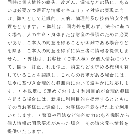
同時に個人情報の紛失、改ざん、漏洩などの防止、ある
いは必要かつ適正な情報セキュリティ対策の実現に向
け、弊社として組織的、人的、物理的及び技術的安全措
置をとります。
• 弊社は、国内外を問わず、法令に基づ
く場合、人の生命・身体または財産の保護のために必要
があり、ご本人の同意を得ることが困難である場合など
を除き、ご本人の同意を得ずに第三者に情報を提供しま
せん。
• 弊社は、お客様（ご本人様）が個人情報につい
て、開示、訂正、利用停止、消去などを求める権利を有
していることを認識し、これらの要求がある場合には、
法令に基づき合理的な範囲内において速やかに対応しま
す。
• 本規定にて定めております利用目的が合理的範囲
を超える場合には、新規に利用目的を提示するとともに
その旨お客様にご連絡し、お客様の同意を得た上で利用
いたします。
• 警察や司法など法的効力のある機関から
個人情報の開示要求があった場合、その請求元へ情報を
提供いたします。