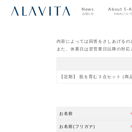
News
About 5-
お知らせ
5-ALAについ
Magazine
News
お知らせ
マガジン
内容によっては回答をさしあげるの
また、休業日は翌営業日以降の対応
【定期】 肌を育む３点セット (商品番号
お名前
お名前(フリガナ)