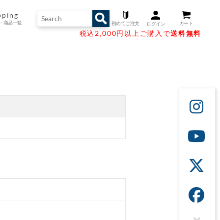
pping
・商品一覧
初めてご注文
カート
ログイン
ng Guide
 List
duct
&A
税込2,000円以上ご購入で
送料無料
ングガイド
るご質問
プリスト
商品