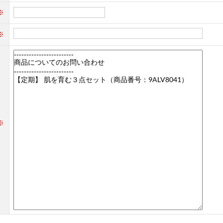
※
※
※