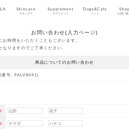
ALA
Skincare
Supplement
Dogs&Cats
Sho
て
スキンケア
サプリメント
ペット
お買い物
Regular Course
About ALAVITA
Beauty Column
Beauty Steps
Booster Duo
Vital Cream
Clay Wash
Product
Health Column
Product
Pet Life Column
Product
Q&A
Top
Shoppi
Shop
Pro
Q
キレイを磨くヒント
ヴァイタルクリーム
クレイウォッシュ
ブースターデュオ
ALAVITAについて
スキンケア商品
定期コース
お手入れ
サプリメント商品
健康のヒント
ペットコラム一覧
よくあるご質問
ペット用商品
トップ
ショッピ
よくあ
ショッ
お問い合わせ(入力ページ)
にお時間をいただくこともございます。
となりますのでご了承ください。
商品についてのお問い合わせ
: 9ALV8041)
※
※